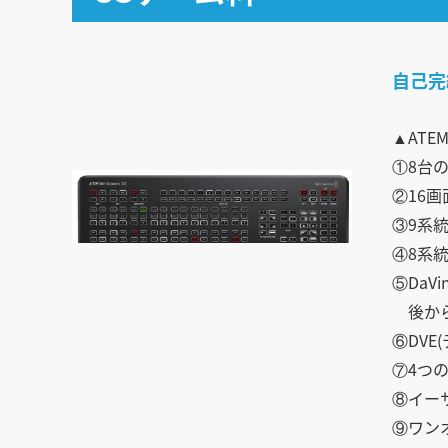
自己完
▲ATEM 
①8台
②16
③9系
④8系
⑤DaV
後から
⑥DV
⑦4つ
⑧イー
⑨ワン