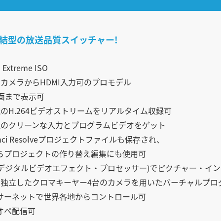
結型の放送品質スイッチャー!
Extreme ISO
のカメラからHDMI入力可のプロモデル
画面まで表示可
統のH.264ビデオストリームをリアルタイム収録可
統のクリーンな入力とプログラムビデオをゲット
inci Resolveプロジェクトファイルも保存され、
プロジェクトの作り替え編集にも使用可
E(デジタルビデオエフェクト・プロセッサー)でピクチャー・イ
の独立したクロマキーヤー4台のカメラを用いたバーチャルプロ
サーネットで世界各地からコントロール可
オペ配信可