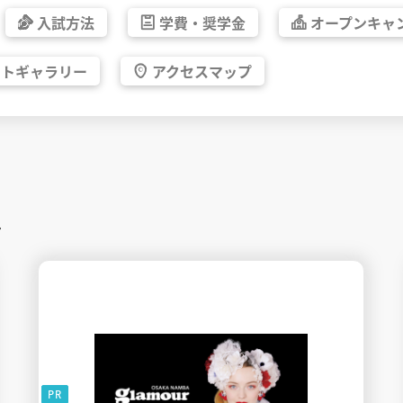
入試方法
学費・
奨学金
オープン
キャ
ォト
ギャラリー
アクセス
マップ
す
PR