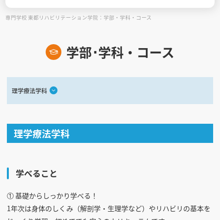
専門学校 東都リハビリテーション学院：学部・学科・コース
見学会WEB手引書
校内オンラインガイダンス
学部･学科・コース
アンケートフォーム（学校用）
理学療法学科
理学療法学科
学べること
① 基礎からしっかり学べる！
1年次は身体のしくみ（解剖学・生理学など）やリハビリの基本を