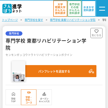
大学
専門学校
短期大学
その他
おまかせ
かんたん
かんたん
資料請求
資料請求
資料請求
トップページ
専門学校を探す
専門学校 東都リハビリテーション学院
学部
ログイン
気になる
資料リスト
・登録
専門学校
気になる
専門学校 東都リハビリテーション学
学校を探す
院
センモンガッコウトウトリハビリテーションガクイン
オープンキャンパスを探す
進学イベント
パンフレットを追加する
入試・受験入門
お役立ち情報
学部・
学校
オープン
学科・
TOP
キャンパス
コース