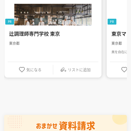
PR
PR
辻調理師専門学校 東京
東京マ
東京都
東京都
美を自在に操
気になる
リストに追加