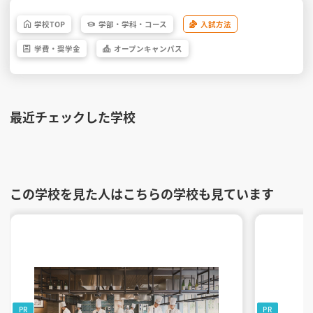
学校
TOP
学部・
学科・
コース
入試方法
学費・
奨学金
オープン
キャンパス
最近チェックした学校
この学校を見た人はこちらの学校も見ています
PR
PR