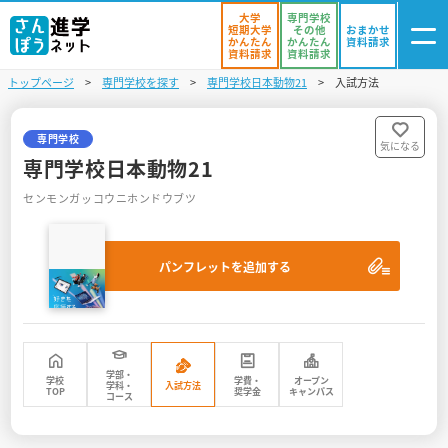
大学
専門学校
短期大学
その他
おまかせ
かんたん
かんたん
資料請求
資料請求
資料請求
トップページ
専門学校を探す
専門学校日本動物21
入試方法
ログイン
気になる
資料リスト
・登録
専門学校
気になる
専門学校日本動物21
学校を探す
センモンガッコウニホンドウブツ
オープンキャンパスを探す
パンフレットを追加する
進学イベント
入試・受験入門
お役立ち情報
学部・
学校
学費・
オープン
学科・
入試方法
TOP
奨学金
キャンパス
コース