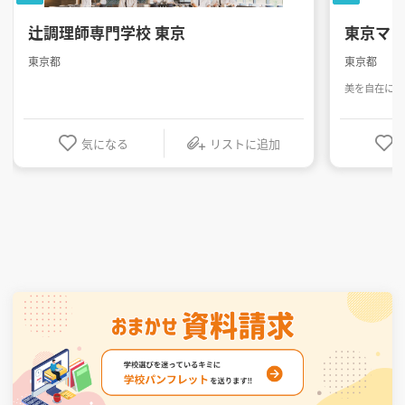
辻調理師専門学校 東京
東京マ
東京都
東京都
美を自在に操
気になる
リストに追加