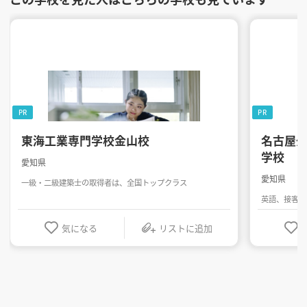
PR
PR
東海工業専門学校金山校
名古屋
学校
愛知県
愛知県
一級・二級建築士の取得者は、全国トップクラス
英語、接客・
気になる
リストに追加