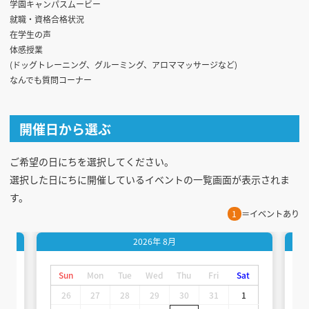
学園キャンパスムービー
就職・資格合格状況
在学生の声
体感授業
(ドッグトレーニング、グルーミング、アロママッサージなど)
なんでも質問コーナー
開催日から選ぶ
ご希望の日にちを選択してください。
選択した日にちに開催しているイベントの一覧画面が表示されま
す。
1
＝イベントあり
2026年
8月
t
Sun
Mon
Tue
Wed
Thu
Fri
Sat
26
27
28
29
30
31
1