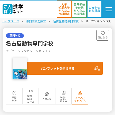
大学
専門学校
短期大学
その他
おまかせ
かんたん
かんたん
資料請求
資料請求
資料請求
トップページ
専門学校を探す
名古屋動物専門学校
オープンキャンパス
ログイン
気になる
資料リスト
・登録
専門学校
気になる
名古屋動物専門学校
学校を探す
ナゴヤドウブツセンモンガッコウ
オープンキャンパスを探す
パンフレットを追加する
進学イベント
入試・受験入門
お役立ち情報
学部・
学校
学費・
オープン
学科・
入試方法
TOP
奨学金
キャンパス
コース