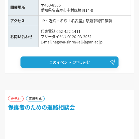
〒453-8565
13:00～15:30
開催場所
愛知県名古屋市中村区椿町14-8
アクセス
JR・近鉄・名鉄「名古屋」駅新幹線口駅前
2026年8月27日（木）
代表電話:052-452-1411
13:00～15:30
お問い合わせ
フリーダイヤル:0120-03-2061
E-mail:nagoya-sinro@all-japan.ac.jp
2026年8月30日（日）
13:00～15:30
このイベントに申し込む
2026年9月6日（日）
13:00～15:30
要予約
来場形式
2026年9月13日（日）
保護者のための進路相談会
13:00～15:30
2026年9月23日（水）