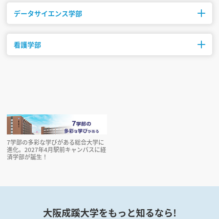
4年
1,471,660円
240名
データサイエンス学部
修業年限
初年度納入金
募集人数
1年時の英語教育コースは、上記の他に前期で実習費10,000円が必要で
す。
4年
1,598,660円
260名
英語教育コース/保健体育教育コース計70名 初等教育コース/幼児教育コ
ース計170名
看護学部
修業年限
初年度納入金
募集人数
4年
1,401,660円
80名
修業年限
初年度納入金
募集人数
4年
1,938,800円
80名
7学部の多彩な学びがある総合大学に
進化。2027年4月駅前キャンパスに経
済学部が誕生！
大阪成蹊大学をもっと知るなら!