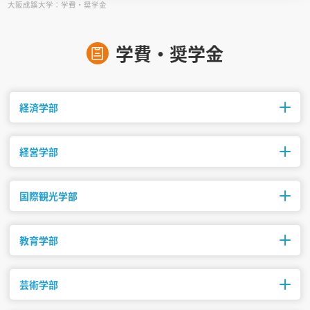
大阪成蹊大学：学費・奨学金
見学会WEB手引書
学費・奨学金
校内オンラインガイダンス
アンケートフォーム（学校用）
経済学部
経営学部
修業年限
初年度納入金
募集人数
4年
1,193,660円
200名
国際観光学部
修業年限
初年度納入金
募集人数
4年
1,193,660円
260名
教育学部
修業年限
初年度納入金
募集人数
経営学科140名、スポーツマネジメント学科120名
4年
1,291,660円
80名
芸術学部
修業年限
初年度納入金
募集人数