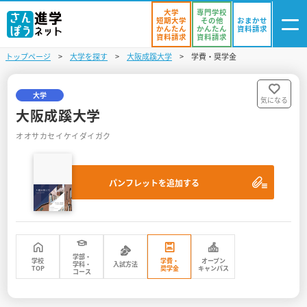
大学
専門学校
短期大学
その他
おまかせ
かんたん
かんたん
資料請求
資料請求
資料請求
トップページ
大学を探す
大阪成蹊大学
学費・奨学金
ログイン
気になる
資料リスト
・登録
大学
気になる
大阪成蹊大学
学校を探す
オオサカセイケイダイガク
オープンキャンパスを探す
パンフレットを追加する
進学イベント
入試・受験入門
お役立ち情報
学部・
学校
学費・
オープン
学科・
入試方法
TOP
奨学金
キャンパス
コース