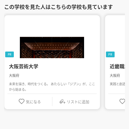
この学校を見た人はこちらの学校も見ています
PR
PR
大阪芸術大学
近畿職
大阪府
大阪府
未来を描き、時代をつくる。 あたらしい「ジブン」が、ここ
実践と創造を
から始まる。
気になる
リストに追加