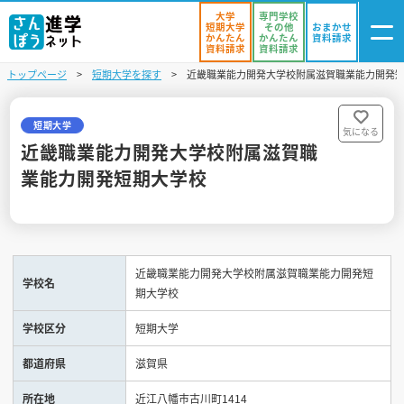
大学
専門学校
短期大学
その他
おまかせ
かんたん
かんたん
資料請求
資料請求
資料請求
トップページ
短期大学を探す
近畿職業能力開発大学校附属滋賀職業能力開発
ログイン
気になる
資料リスト
・登録
短期大学
気になる
近畿職業能力開発大学校附属滋賀職
学校を探す
業能力開発短期大学校
オープンキャンパスを探す
進学イベント
近畿職業能力開発大学校附属滋賀職業能力開発短
学校名
入試・受験入門
期大学校
学校区分
短期大学
お役立ち情報
都道府県
滋賀県
所在地
近江八幡市古川町1414