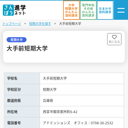
大学
専門学校
短期大学
その他
おまかせ
かんたん
かんたん
資料請求
資料請求
資料請求
トップページ
短期大学を探す
大手前短期大学
ログイン
気になる
資料リスト
・登録
短期大学
気になる
大手前短期大学
学校を探す
オープンキャンパスを探す
学校名
大手前短期大学
進学イベント
学校区分
短期大学
入試・受験入門
都道府県
兵庫県
お役立ち情報
所在地
西宮市御茶家所町6-42
電話番号
アドミッションズ オフィス：0798-36-2532