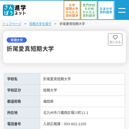
大学
専門学校
短期大学
その他
おまかせ
かんたん
かんたん
資料請求
資料請求
資料請求
トップページ
短期大学を探す
折尾愛真短期大学
ログイン
気になる
資料リスト
・登録
短期大学
気になる
折尾愛真短期大学
学校を探す
オープンキャンパスを探す
学校名
折尾愛真短期大学
進学イベント
学校区分
短期大学
入試・受験入門
都道府県
福岡県
お役立ち情報
所在地
北九州市八幡西区堀川町11-1
電話番号
入試広報課：093-602-2105