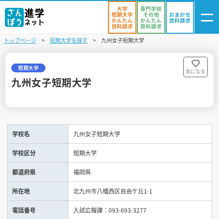
大学
専門学校
短期大学
その他
おまかせ
かんたん
かんたん
資料請求
資料請求
資料請求
トップページ
短期大学を探す
九州女子短期大学
ログイン
気になる
資料リスト
・登録
短期大学
気になる
九州女子短期大学
学校を探す
オープンキャンパスを探す
学校名
九州女子短期大学
進学イベント
学校区分
短期大学
入試・受験入門
都道府県
福岡県
お役立ち情報
所在地
北九州市八幡西区自由ケ丘1-1
電話番号
入試広報課：093-693-3277