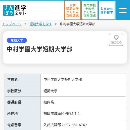
大学
専門学校
短期大学
その他
おまかせ
かんたん
かんたん
資料請求
資料請求
資料請求
トップページ
短期大学を探す
中村学園大学短期大学部
ログイン
気になる
資料リスト
・登録
短期大学
気になる
中村学園大学短期大学部
学校を探す
オープンキャンパスを探す
学校名
中村学園大学短期大学部
進学イベント
学校区分
短期大学
入試・受験入門
都道府県
福岡県
お役立ち情報
所在地
福岡市城南区別府5-7-1
電話番号
入試広報部：092-851-6762