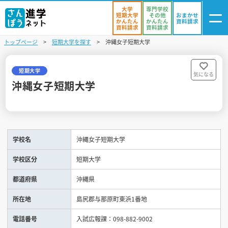
大学
専門学校
短期大学
その他
おまかせ
かんたん
かんたん
資料請求
資料請求
資料請求
トップページ
短期大学を探す
沖縄女子短期大学
ログイン
気になる
資料リスト
・登録
短期大学
気になる
沖縄女子短期大学
学校を探す
オープンキャンパスを探す
学校名
沖縄女子短期大学
進学イベント
学校区分
短期大学
入試・受験入門
都道府県
沖縄県
お役立ち情報
所在地
島尻郡与那原町東浜1番地
電話番号
入試広報課：098-882-9002