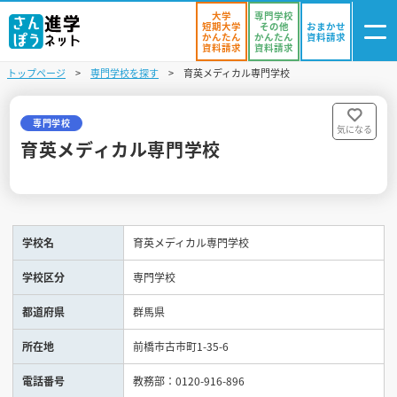
大学
専門学校
短期大学
その他
おまかせ
かんたん
かんたん
資料請求
資料請求
資料請求
トップページ
専門学校を探す
育英メディカル専門学校
ログイン
気になる
資料リスト
・登録
専門学校
気になる
育英メディカル専門学校
学校を探す
オープンキャンパスを探す
学校名
育英メディカル専門学校
進学イベント
学校区分
専門学校
入試・受験入門
都道府県
群馬県
お役立ち情報
所在地
前橋市古市町1-35-6
電話番号
教務部：0120-916-896