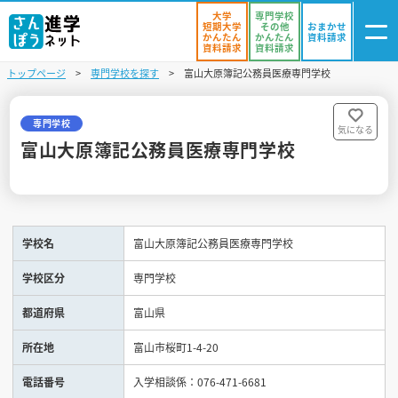
大学
専門学校
短期大学
その他
おまかせ
かんたん
かんたん
資料請求
資料請求
資料請求
トップページ
専門学校を探す
富山大原簿記公務員医療専門学校
ログイン
気になる
資料リスト
・登録
専門学校
気になる
富山大原簿記公務員医療専門学校
学校を探す
オープンキャンパスを探す
学校名
富山大原簿記公務員医療専門学校
進学イベント
学校区分
専門学校
入試・受験入門
都道府県
富山県
お役立ち情報
所在地
富山市桜町1-4-20
電話番号
入学相談係：076-471-6681