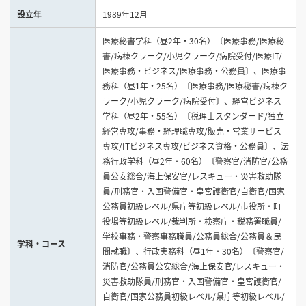
設立年
1989年12月
見学会WEB手引書
医療秘書学科（昼2年・30名）〔医療事務/医療秘
書/病棟クラーク/小児クラーク/病院受付/医療IT/
校内オンラインガイダンス
医療事務・ビジネス/医療事務・公務員〕、医療事
アンケートフォーム（学校用）
務科（昼1年・25名）〔医療事務/医療秘書/病棟ク
ラーク/小児クラーク/病院受付〕、経営ビジネス
学科（昼2年・55名）〔税理士スタンダード/独立
経営専攻/事務・経理職専攻/販売・営業サービス
専攻/ITビジネス専攻/ビジネス資格・公務員〕、法
務行政学科（昼2年・60名）〔警察官/消防官/公務
員公安総合/海上保安官/レスキュー・災害救助隊
員/刑務官・入国警備官・皇宮護衛官/自衛官/国家
公務員初級レベル/県庁等初級レベル/市役所・町
役場等初級レベル/裁判所・検察庁・税務署職員/
学校事務・警察事務職員/公務員総合/公務員＆民
学科・コース
間就職〕、行政実務科（昼1年・30名）〔警察官/
消防官/公務員公安総合/海上保安官/レスキュー・
災害救助隊員/刑務官・入国警備官・皇宮護衛官/
自衛官/国家公務員初級レベル/県庁等初級レベル/