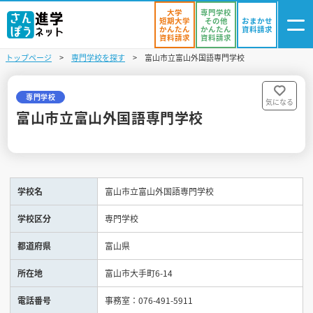
大学
専門学校
短期大学
その他
おまかせ
かんたん
かんたん
資料請求
資料請求
資料請求
トップページ
専門学校を探す
富山市立富山外国語専門学校
ログイン
気になる
資料リスト
・登録
専門学校
気になる
富山市立富山外国語専門学校
学校を探す
オープンキャンパスを探す
学校名
富山市立富山外国語専門学校
進学イベント
学校区分
専門学校
入試・受験入門
都道府県
富山県
お役立ち情報
所在地
富山市大手町6-14
電話番号
事務室：076-491-5911