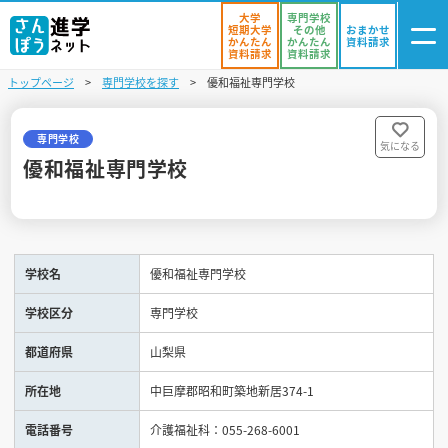
大学
専門学校
短期大学
その他
おまかせ
かんたん
かんたん
資料請求
資料請求
資料請求
トップページ
専門学校を探す
優和福祉専門学校
ログイン
気になる
資料リスト
・登録
専門学校
気になる
優和福祉専門学校
学校を探す
オープンキャンパスを探す
学校名
優和福祉専門学校
進学イベント
学校区分
専門学校
入試・受験入門
都道府県
山梨県
お役立ち情報
所在地
中巨摩郡昭和町築地新居374-1
電話番号
介護福祉科：055-268-6001