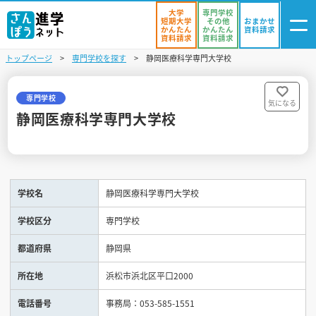
大学
専門学校
短期大学
その他
おまかせ
かんたん
かんたん
資料請求
資料請求
資料請求
トップページ
専門学校を探す
静岡医療科学専門大学校
ログイン
気になる
資料リスト
・登録
専門学校
気になる
静岡医療科学専門大学校
学校を探す
オープンキャンパスを探す
学校名
静岡医療科学専門大学校
進学イベント
学校区分
専門学校
入試・受験入門
都道府県
静岡県
お役立ち情報
所在地
浜松市浜北区平口2000
電話番号
事務局：053-585-1551