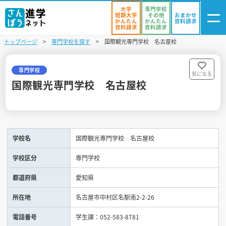
大学
専門学校
短期大学
その他
おまかせ
かんたん
かんたん
資料請求
資料請求
資料請求
トップページ
専門学校を探す
国際観光専門学校 名古屋校
ログイン
気になる
資料リスト
・登録
専門学校
気になる
国際観光専門学校 名古屋校
学校を探す
オープンキャンパスを探す
学校名
国際観光専門学校 名古屋校
進学イベント
学校区分
専門学校
入試・受験入門
都道府県
愛知県
お役立ち情報
所在地
名古屋市中村区名駅南2-2-26
電話番号
学生課：052-583-8781