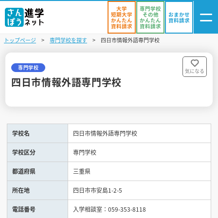
大学
専門学校
短期大学
その他
おまかせ
かんたん
かんたん
資料請求
資料請求
資料請求
トップページ
専門学校を探す
四日市情報外語専門学校
ログイン
気になる
資料リスト
・登録
専門学校
気になる
四日市情報外語専門学校
学校を探す
オープンキャンパスを探す
学校名
四日市情報外語専門学校
進学イベント
学校区分
専門学校
入試・受験入門
都道府県
三重県
お役立ち情報
所在地
四日市市安島1-2-5
電話番号
入学相談室：059-353-8118