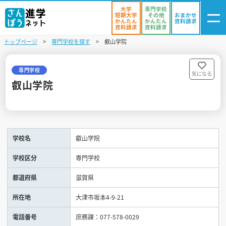
大学
専門学校
短期大学
その他
おまかせ
かんたん
かんたん
資料請求
資料請求
資料請求
トップページ
専門学校を探す
叡山学院
ログイン
気になる
資料リスト
・登録
専門学校
気になる
叡山学院
学校を探す
オープンキャンパスを探す
学校名
叡山学院
進学イベント
学校区分
専門学校
入試・受験入門
都道府県
滋賀県
お役立ち情報
所在地
大津市坂本4-9-21
電話番号
庶務課：077-578-0029