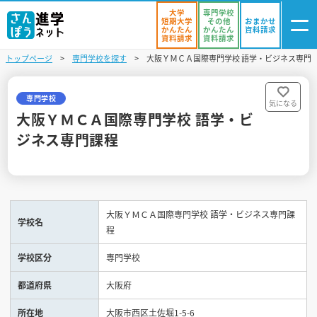
大学
専門学校
短期大学
その他
おまかせ
かんたん
かんたん
資料請求
資料請求
資料請求
トップページ
専門学校を探す
大阪ＹＭＣＡ国際専門学校 語学・ビジネス専門
ログイン
気になる
資料リスト
・登録
専門学校
気になる
大阪ＹＭＣＡ国際専門学校 語学・ビ
学校を探す
ジネス専門課程
オープンキャンパスを探す
進学イベント
大阪ＹＭＣＡ国際専門学校 語学・ビジネス専門課
学校名
入試・受験入門
程
学校区分
専門学校
お役立ち情報
都道府県
大阪府
所在地
大阪市西区土佐堀1-5-6