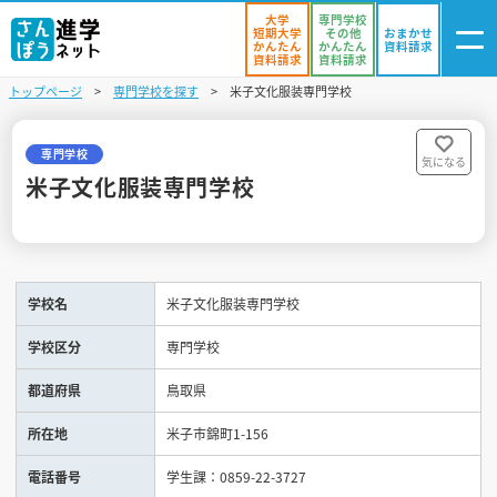
大学
専門学校
短期大学
その他
おまかせ
かんたん
かんたん
資料請求
資料請求
資料請求
トップページ
専門学校を探す
米子文化服装専門学校
ログイン
気になる
資料リスト
・登録
専門学校
気になる
米子文化服装専門学校
学校を探す
オープンキャンパスを探す
学校名
米子文化服装専門学校
進学イベント
学校区分
専門学校
入試・受験入門
都道府県
鳥取県
お役立ち情報
所在地
米子市錦町1-156
電話番号
学生課：0859-22-3727