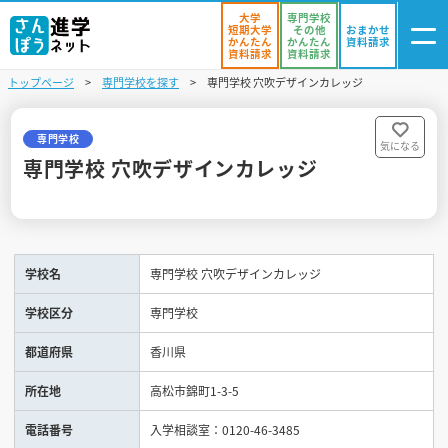
大学
専門学校
短期大学
その他
おまかせ
かんたん
かんたん
資料請求
資料請求
資料請求
トップページ
専門学校を探す
専門学校 穴吹デザインカレッジ
ログイン
気になる
資料リスト
・登録
専門学校
気になる
専門学校 穴吹デザインカレッジ
学校を探す
オープンキャンパスを探す
学校名
専門学校 穴吹デザインカレッジ
進学イベント
学校区分
専門学校
入試・受験入門
都道府県
香川県
お役立ち情報
所在地
高松市錦町1-3-5
電話番号
入学相談室：0120-46-3485