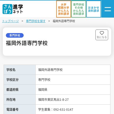
大学
専門学校
短期大学
その他
おまかせ
かんたん
かんたん
資料請求
資料請求
資料請求
トップページ
専門学校を探す
福岡外語専門学校
ログイン
気になる
資料リスト
・登録
専門学校
気になる
福岡外語専門学校
学校を探す
オープンキャンパスを探す
学校名
福岡外語専門学校
進学イベント
学校区分
専門学校
入試・受験入門
都道府県
福岡県
お役立ち情報
所在地
福岡市東区馬出1-8-27
電話番号
学生募集：092-631-0147