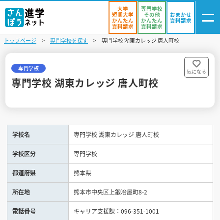
大学
専門学校
短期大学
その他
おまかせ
かんたん
かんたん
資料請求
資料請求
資料請求
トップページ
専門学校を探す
専門学校 湖東カレッジ 唐人町校
ログイン
気になる
資料リスト
・登録
専門学校
気になる
専門学校 湖東カレッジ 唐人町校
学校を探す
オープンキャンパスを探す
学校名
専門学校 湖東カレッジ 唐人町校
進学イベント
学校区分
専門学校
入試・受験入門
都道府県
熊本県
お役立ち情報
所在地
熊本市中央区上鍛冶屋町8-2
電話番号
キャリア支援課：096-351-1001