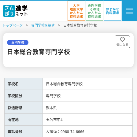
大学
専門学校
短期大学
その他
おまかせ
かんたん
かんたん
資料請求
資料請求
資料請求
トップページ
専門学校を探す
日本総合教育専門学校
ログイン
気になる
資料リスト
・登録
専門学校
気になる
日本総合教育専門学校
学校を探す
オープンキャンパスを探す
学校名
日本総合教育専門学校
進学イベント
学校区分
専門学校
入試・受験入門
都道府県
熊本県
お役立ち情報
所在地
玉名市中4
電話番号
入試係：0968-74-6666