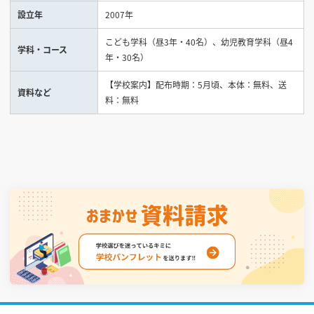
設立年
2007年
見学会WEB手引書
こども学科（昼3年・40名）、幼児教育学科（昼4
学科・コース
年・30名）
校内オンラインガイダンス
アンケートフォーム（学校用）
【学校案内】配布時期：5月頃、本体：無料、送
資料など
料：無料