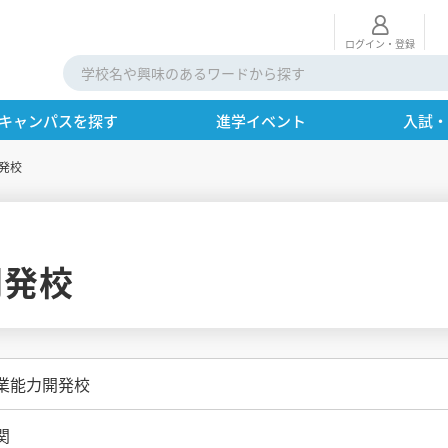
ログイン・登録
キャンパスを探す
進学イベント
入試
発校
開発校
業能力開発校
関