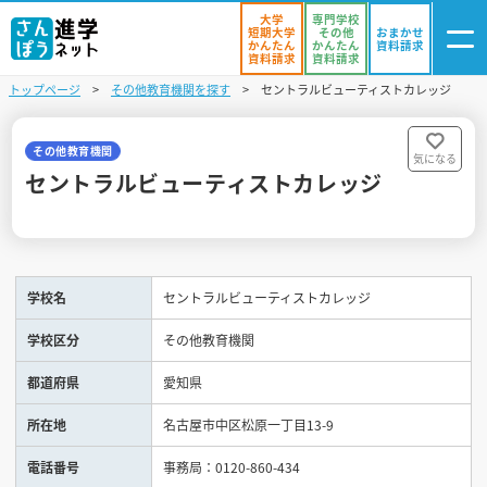
大学
専門学校
短期大学
その他
おまかせ
かんたん
かんたん
資料請求
資料請求
資料請求
トップページ
その他教育機関を探す
セントラルビューティストカレッジ
ログイン
気になる
資料リスト
・登録
その他教育機関
気になる
セントラルビューティストカレッジ
学校を探す
オープンキャンパスを探す
学校名
セントラルビューティストカレッジ
進学イベント
学校区分
その他教育機関
入試・受験入門
都道府県
愛知県
お役立ち情報
所在地
名古屋市中区松原一丁目13-9
電話番号
事務局：0120-860-434