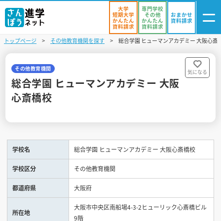
大学
専門学校
短期大学
その他
おまかせ
かんたん
かんたん
資料請求
資料請求
資料請求
トップページ
その他教育機関を探す
総合学園 ヒューマンアカデミー 大阪心斎
ログイン
気になる
資料リスト
・登録
その他教育機関
気になる
総合学園 ヒューマンアカデミー 大阪
学校を探す
心斎橋校
オープンキャンパスを探す
進学イベント
学校名
総合学園 ヒューマンアカデミー 大阪心斎橋校
入試・受験入門
学校区分
その他教育機関
お役立ち情報
都道府県
大阪府
大阪市中央区南船場4-3-2ヒューリック心斎橋ビル
所在地
9階