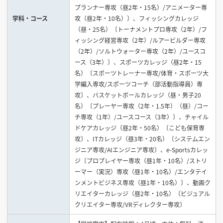
プランナー専攻（昼2年・15名）/アニメーター専
学科・コース
攻（昼2年・10名）〕、フィッシングカレッジ
（昼・25名）〔トーナメントプロ専攻（2年）/フ
ィッシング経営専攻（2年）/ルアービルダー専攻
（2年）/ソルトウォーター専攻（2年）/ユースコ
ース（3年）〕、スポーツカレッジ（昼2年・15
名）〔スポーツトレーナー専攻/体育・スポーツ大
学編入専攻/スポーツコーチ（部活動指導員）専
攻〕、バスケットボールカレッジ（昼・男子20
名）〔プレーヤー専攻（2年・1.5年）（昼）/コー
チ専攻（1年）/ユースコース（3年）〕、チャイル
ドケアカレッジ（昼2年・50名）〔こども保育専
攻〕、ITカレッジ（昼3年・20名）〔システムエン
ジニア専攻/AIエンジニア専攻〕、e-Sportsカレッ
ジ〔プロプレイヤー専攻（昼1年・10名）/ストリ
ーマー（実況）専攻（昼1年・10名）/エンタテイ
ンメントビジネス専攻（昼1年・10名）〕、動画ク
リエイターカレッジ（昼2年・10名）〔ビジュアル
クリエイター専攻/VRディレクター専攻〕