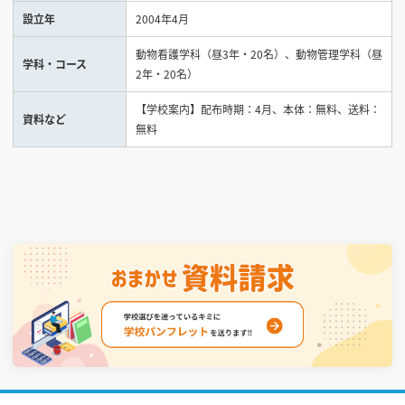
設立年
2004年4月
見学会WEB手引書
動物看護学科（昼3年・20名）、動物管理学科（昼
学科・コース
2年・20名）
校内オンラインガイダンス
アンケートフォーム（学校用）
【学校案内】配布時期：4月、本体：無料、送料：
資料など
無料