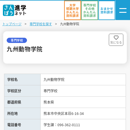
大学
専門学校
短期大学
その他
おまかせ
かんたん
かんたん
資料請求
資料請求
資料請求
トップページ
専門学校を探す
九州動物学院
ログイン
気になる
資料リスト
・登録
専門学校
気になる
九州動物学院
学校を探す
オープンキャンパスを探す
学校名
九州動物学院
進学イベント
学校区分
専門学校
入試・受験入門
都道府県
熊本県
お役立ち情報
所在地
熊本市中央区本荘6-16-34
電話番号
学生課：096-362-0111