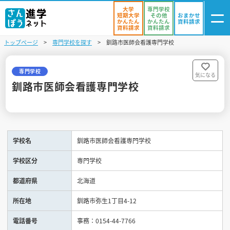
大学
専門学校
短期大学
その他
おまかせ
かんたん
かんたん
資料請求
資料請求
資料請求
トップページ
専門学校を探す
釧路市医師会看護専門学校
ログイン
気になる
資料リスト
・登録
専門学校
気になる
釧路市医師会看護専門学校
学校を探す
オープンキャンパスを探す
学校名
釧路市医師会看護専門学校
進学イベント
学校区分
専門学校
入試・受験入門
都道府県
北海道
お役立ち情報
所在地
釧路市弥生1丁目4-12
電話番号
事務：0154-44-7766