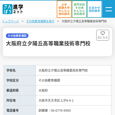
大学
専門学校
短期大学
その他
おまかせ
かんたん
かんたん
資料請求
資料請求
資料請求
トップページ
その他教育機関を探す
大阪府立夕陽丘高等職業技術専門校
ログイン
気になる
資料リスト
・登録
その他教育機関
気になる
大阪府立夕陽丘高等職業技術専門校
学校を探す
オープンキャンパスを探す
学校名
大阪府立夕陽丘高等職業技術専門校
進学イベント
学校区分
その他教育機関
入試・受験入門
都道府県
大阪府
お役立ち情報
所在地
大阪市天王寺区上汐4-4-1
電話番号
訓練課：06-6776-9900