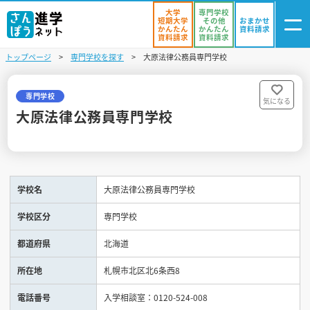
大学
専門学校
短期大学
その他
おまかせ
かんたん
かんたん
資料請求
資料請求
資料請求
トップページ
専門学校を探す
大原法律公務員専門学校
ログイン
気になる
資料リスト
・登録
専門学校
気になる
大原法律公務員専門学校
学校を探す
オープンキャンパスを探す
学校名
大原法律公務員専門学校
進学イベント
学校区分
専門学校
入試・受験入門
都道府県
北海道
お役立ち情報
所在地
札幌市北区北6条西8
電話番号
入学相談室：0120-524-008