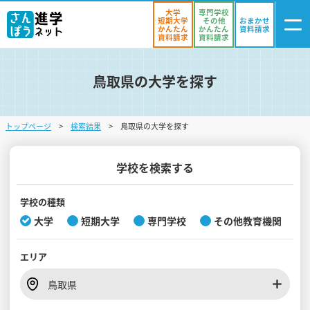
大学
専門学校
短期大学
その他
おまかせ
かんたん
かんたん
資料請求
資料請求
資料請求
鳥取県の大学を探す
ログイン
気になる
資料リスト
・登録
トップページ
検索結果
鳥取県の大学を探す
学校を探す
オープンキャンパスを探す
学校を検索する
進学イベント
学校の種類
大学
短期大学
専門学校
その他教育機関
入試・受験入門
エリア
お役立ち情報
鳥取県