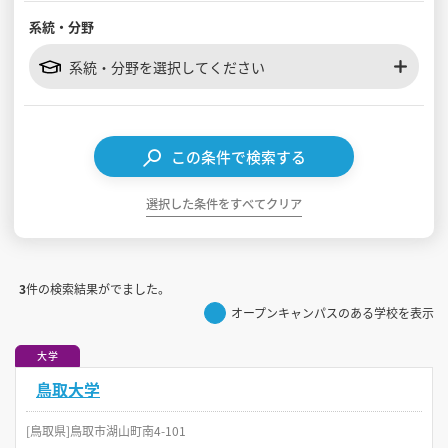
系統・分野
見学会WEB手引書
系統・分野を選択してください
校内オンラインガイダンス
アンケートフォーム（学校用）
この条件で検索する
選択した条件をすべてクリア
3
件の検索結果がでました。
オープンキャンパスのある学校を表示
大学
鳥取大学
[鳥取県]鳥取市湖山町南4-101