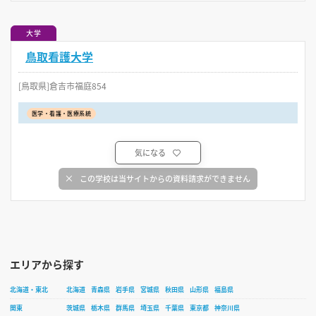
大学
鳥取看護大学
[鳥取県]倉吉市福庭854
医学・看護・医療系統
気になる
この学校は当サイトからの資料請求ができません
エリアから探す
北海道・東北
北海道
青森県
岩手県
宮城県
秋田県
山形県
福島県
関東
茨城県
栃木県
群馬県
埼玉県
千葉県
東京都
神奈川県