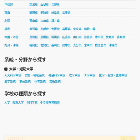
甲信越
新潟県
山梨県
長野県
東海
静岡県
愛知県
岐阜県
三重県
北陸
富山県
石川県
福井県
近畿
滋賀県
京都府
大阪府
兵庫県
奈良県
和歌山県
中国・四国
鳥取県
島根県
岡山県
広島県
山口県
徳島県
香川県
愛媛県
高知県
九州・沖縄
福岡県
佐賀県
長崎県
熊本県
大分県
宮崎県
鹿児島県
沖縄県
系統・分野から探す
大学・短期大学
人文科学系統
教育・福祉系統
社会科学系統
理学系統
工学系統
医学・看護・医療系統
農学系統
家政系統
体育系統
芸術系統
学校の種類から探す
大学
短期大学
専門学校
その他教育機関