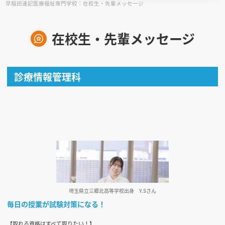
早稲田速記医療福祉専門学校：在校生・先輩メッセージ
見学会WEB手引書
在校生・先輩メッセージ
校内オンラインガイダンス
アンケートフォーム（学校用）
診療情報管理科
埼玉県立三郷北高等学校出身
Y.Sさん
毎日の授業が試験対策になる！
【取れる資格はすべて取りたい！】