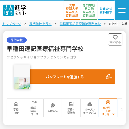
大学
専門学校
短期大学
その他
おまかせ
かんたん
かんたん
資料請求
資料請求
資料請求
トップページ
専門学校を探す
早稲田速記医療福祉専門学校
在校生・先輩
ログイン
気になる
資料リスト
・登録
専門学校
気になる
早稲田速記医療福祉専門学校
学校を探す
ワセダソッキイリョウフクシセンモンガッコウ
オープンキャンパスを探す
パンフレットを追加する
進学イベント
入試・受験入門
お役立ち情報
学部・
在校生・
学校
学費・
オープン
アク
学科・
入試方法
先輩
TOP
奨学金
キャンパス
マッ
コース
メッセージ