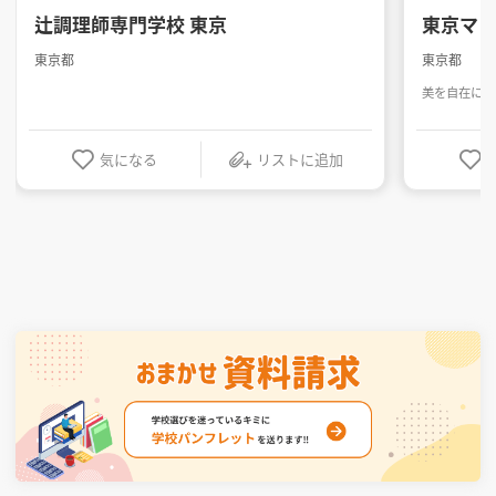
辻調理師専門学校 東京
東京マ
東京都
東京都
美を自在に操
気になる
リストに追加