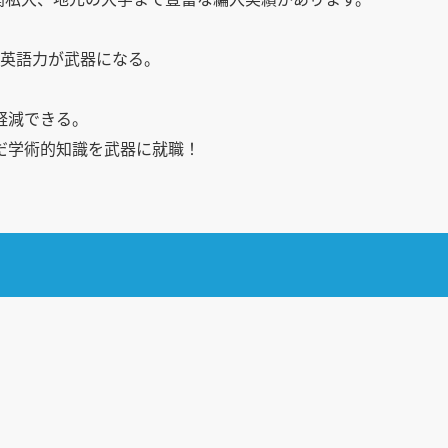
た英語力が武器になる。
！
軽減できる。
だ学術的知識を武器に就職！