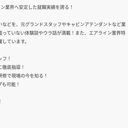
イン業界へ安定した就職実績を誇る！
いなどを、元グランドスタッフやキャビンアテンダントなど業
載っていない体験談やウラ話が満載！また、エアライン業界特
躍しています。
ッフ！
に徹底指導！
研修で現場の今を知る！
プも可能！
！