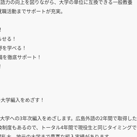
英語力の向上を図りながら、大学の単位に互換できる一般教養
就職活動までサポートが充実。
！
らせる！
野を学べる！
備を徹底サポート！
！
の大学編入をめざす！
大学への3年次編入をめざします。広島外語の2年間で取得した
換制度もあるので、トータル4年間で現役生と同じタイミングで
関私大、地元の大学まで豊富な編入実績があります。