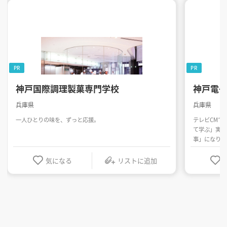
PR
PR
神戸国際調理製菓専門学校
神戸電
兵庫県
兵庫県
一人ひとりの味を、ずっと応援。
テレビCMで
て学ぶ」実践
事」になりま
気になる
リストに追加