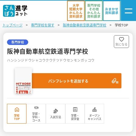
大学
専門学校
短期大学
その他
おまかせ
かんたん
かんたん
資料請求
資料請求
資料請求
トップページ
専門学校を探す
阪神自動車航空鉄道専門学校
学校TOP
ログイン
気になる
資料リスト
・登録
専門学校
気になる
阪神自動車航空鉄道専門学校
学校を探す
ハンシンジドウシャコウクウテツドウセンモンガッコウ
オープンキャンパスを探す
パンフレットを追加する
進学イベント
入試・受験入門
お役立ち情報
学部・
学校
学費・
オープン
学科・
入試方法
TOP
奨学金
キャンパス
コース