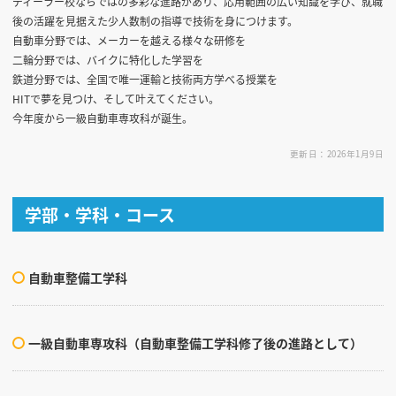
ディーラー校ならではの多彩な進路があり、応用範囲の広い知識を学び、就職
後の活躍を見据えた少人数制の指導で技術を身につけます。
自動車分野では、メーカーを越える様々な研修を
二輪分野では、バイクに特化した学習を
鉄道分野では、全国で唯一運輸と技術両方学べる授業を
HITで夢を見つけ、そして叶えてください。
今年度から一級自動車専攻科が誕生。
更新日：2026年1月9日
学部・学科・コース
自動車整備工学科
一級自動車専攻科（自動車整備工学科修了後の進路として）