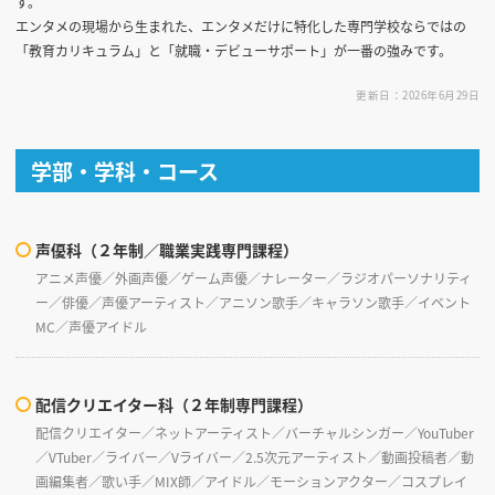
す。
エンタメの現場から生まれた、エンタメだけに特化した専門学校ならではの
「教育カリキュラム」と「就職・デビューサポート」が一番の強みです。
更新日：2026年6月29日
学部・学科・コース
声優科（２年制／職業実践専門課程）
アニメ声優／外画声優／ゲーム声優／ナレーター／ラジオパーソナリティ
ー／俳優／声優アーティスト／アニソン歌手／キャラソン歌手／イベント
MC／声優アイドル
配信クリエイター科（２年制専門課程）
配信クリエイター／ネットアーティスト／バーチャルシンガー／YouTuber
／VTuber／ライバー／Vライバー／2.5次元アーティスト／動画投稿者／動
画編集者／歌い手／MIX師／アイドル／モーションアクター／コスプレイ