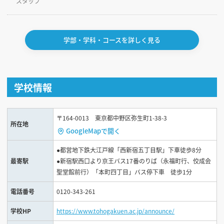
スタッフ
学部・学科・コースを詳しく見る
学校情報
〒164-0013 東京都中野区弥生町1-38-3
所在地
GoogleMapで開く
●都営地下鉄大江戸線「西新宿五丁目駅」下車徒歩8分
最寄駅
●新宿駅西口より京王バス17番のりば（永福町行、佼成会
聖堂館前行）「本町四丁目」バス停下車 徒歩1分
電話番号
0120-343-261
学校HP
https://www.tohogakuen.ac.jp/announce/