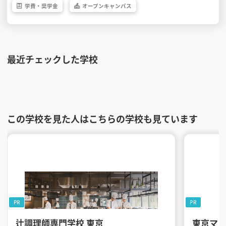
学費・
奨学金
オープン
キャンパス
最近チェックした学校
この学校を見た人はこちらの学校も見ています
PR
PR
辻調理師専門学校 東京
東京マ