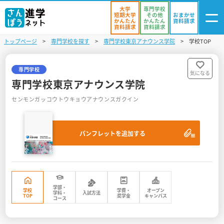
大学
専門学校
短期大学
その他
おまかせ
かんたん
かんたん
資料請求
資料請求
資料請求
トップページ
専門学校を探す
専門学校東京アナウンス学院
学校TOP
ログイン
気になる
資料リスト
・登録
専門学校
気になる
専門学校東京アナウンス学院
学校を探す
センモンガッコウトウキョウアナウンスガクイン
オープンキャンパスを探す
パンフレットを追加する
進学イベント
入試・受験入門
お役立ち情報
学部・
学校
学費・
オープン
学科・
入試方法
TOP
奨学金
キャンパス
コース