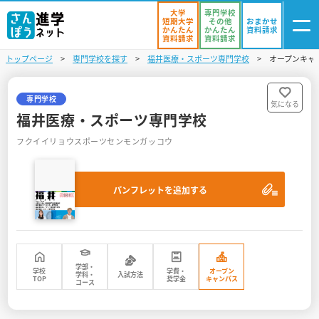
大学
専門学校
短期大学
その他
おまかせ
かんたん
かんたん
資料請求
資料請求
資料請求
トップページ
専門学校を探す
福井医療・スポーツ専門学校
オープンキャ
ログイン
気になる
資料リスト
・登録
専門学校
気になる
福井医療・スポーツ専門学校
学校を探す
フクイイリョウスポーツセンモンガッコウ
オープンキャンパスを探す
パンフレットを追加する
進学イベント
入試・受験入門
お役立ち情報
学部・
学校
学費・
オープン
学科・
入試方法
TOP
奨学金
キャンパス
コース