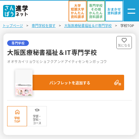
大学
専門学校
短期大学
その他
おまかせ
かんたん
かんたん
資料請求
資料請求
資料請求
トップページ
専門学校を探す
大阪医療秘書福祉＆IT専門学校
学校TOP
ログイン
気になる
資料リスト
・登録
専門学校
気になる
大阪医療秘書福祉＆IT専門学校
学校を探す
オオサカイリョウヒショフクアンドアイティセンモンガッコウ
オープンキャンパスを探す
パンフレットを追加する
進学イベント
入試・受験入門
お役立ち情報
学部・
学校
学科・
TOP
コース