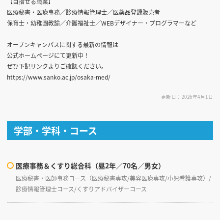
【目指せる職業】
医療秘書・医療事務／診療情報管理士／医薬品登録販売者
保育士・幼稚園教諭／介護福祉士／WEBデザイナー・プログラマーなど
オープンキャンパスに関する最新の情報は
公式ホームページにて更新中！
ぜひ下記リンクよりご確認ください。
https://www.sanko.ac.jp/osaka-med/
更新日：2026年4月1日
学部・学科・コース
医療事務＆くすり総合科（昼2年／70名／男女）
医療秘書・医師事務コース（医療秘書専攻/美容医療専攻/小児看護専攻）/
診療情報管理士コース/くすりアドバイザーコース