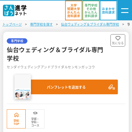
大学
専門学校
短期大学
その他
おまかせ
かんたん
かんたん
資料請求
資料請求
資料請求
トップページ
専門学校を探す
仙台ウェディング＆ブライダル専門学校
学
ログイン
気になる
資料リスト
・登録
専門学校
気になる
仙台ウェディング＆ブライダル専門
学校を探す
学校
センダイウェディングアンドブライダルセンモンガッコウ
オープンキャンパスを探す
進学イベント
パンフレットを追加する
入試・受験入門
お役立ち情報
学部・
学校
学科・
TOP
コース