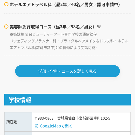
ホテルエアトラベル科（昼2年／40名／男女／認可申請中）
美容師免許取得コース（昼3年／98名／男女）※
※姉妹校 仙台ビューティーアート専門学校の通信課程
（ウェディングプランナー科・ブライダルヘアメイク＆ドレス科・ホテル
エアトラベル科(許可申請中)との併修により受講可能）
学部・学科・コースを詳しく見る
学校情報
〒983-0863 宮城県仙台市宮城野区車町102-5
所在地
GoogleMapで開く