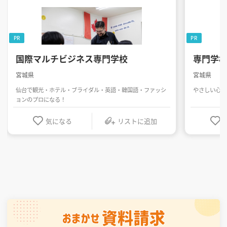
PR
PR
国際マルチビジネス専門学校
専門学
宮城県
宮城県
仙台で観光・ホテル・ブライダル・英語・韓国語・ファッシ
やさしい心と
ョンのプロになる！
気になる
リストに追加