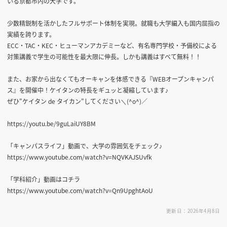
いる京都市内の大学です。
少数精鋭制を活かしたフルサポート体制を実現。就職も大学編入も国内屈指の
実績を誇ります。
ECC・TAC・KEC・ヒューマンアカデミーなど、有名専門学校・予備校による
対策講義で学生の可能性を最大限に伸長。しかも講義はすべて無料！！
また、お家から出なくてもオーキャンを体感できる『WEBオープンキャンパ
ス』を開催中！ケイタンの特長をギュッと凝縮しています♪
ぜひ"ケイタン de タイカン"してください＼(^o^)／
https://youtu.be/9guLaiUY8BM
「キャンパスライフ」動画で、大学の雰囲気をチェック♪
https://www.youtube.com/watch?v=NQVKAJSUvfk
「学科紹介」動画はコチラ
https://www.youtube.com/watch?v=Qn9UpghtAoU
更新日：2026年4月8日