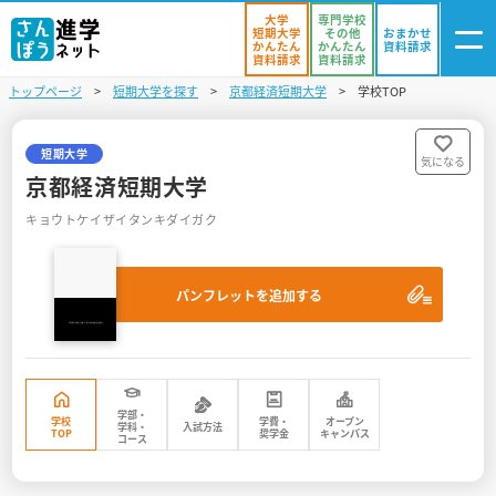
大学
専門学校
短期大学
その他
おまかせ
かんたん
かんたん
資料請求
資料請求
資料請求
トップページ
短期大学を探す
京都経済短期大学
学校TOP
ログイン
気になる
資料リスト
・登録
短期大学
気になる
京都経済短期大学
学校を探す
キョウトケイザイタンキダイガク
オープンキャンパスを探す
パンフレットを追加する
進学イベント
入試・受験入門
お役立ち情報
学部・
学校
学費・
オープン
学科・
入試方法
TOP
奨学金
キャンパス
コース