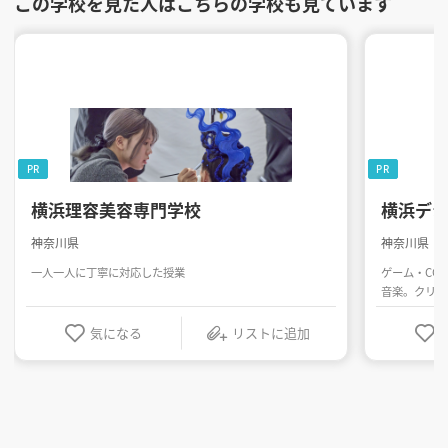
この学校を見た人はこちらの学校も見ています
PR
PR
横浜理容美容専門学校
横浜デ
神奈川県
神奈川県
一人一人に丁寧に対応した授業
ゲーム・CG
音楽。クリエ
気になる
リストに追加