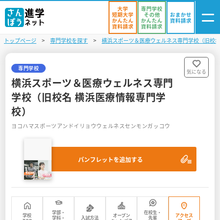
大学
専門学校
短期大学
その他
おまかせ
かんたん
かんたん
資料請求
資料請求
資料請求
トップページ
専門学校を探す
横浜スポーツ＆医療ウェルネス専門学校（旧校名
ログイン
気になる
資料リスト
・登録
専門学校
気になる
横浜スポーツ＆医療ウェルネス専門
学校を探す
学校（旧校名 横浜医療情報専門学
校）
オープンキャンパスを探す
ヨコハマスポーツアンドイリョウウェルネスセンモンガッコウ
進学イベント
入試・受験入門
パンフレットを追加する
お役立ち情報
学部・
在校生・
学校
オープン
アクセス
学科・
入試方法
先輩