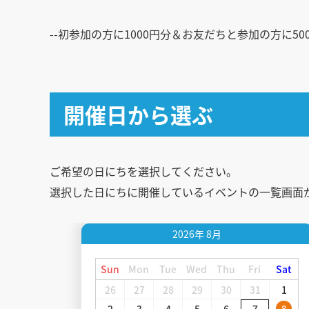
--初参加の方に1000円分＆お友だちと参加の方に5
開催日から選ぶ
ご希望の日にちを選択してください。
選択した日にちに開催しているイベントの一覧画面
2026年
8月
Sun
Mon
Tue
Wed
Thu
Fri
Sat
26
27
28
29
30
31
1
2
3
4
5
6
7
8