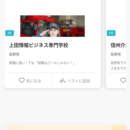
PR
PR
上田情報ビジネス専門学校
信州介
長野県
長野県
就職に強い！でも「就職はゴールじゃない！」
長野県で介護
さまをサポー
気になる
リストに追加