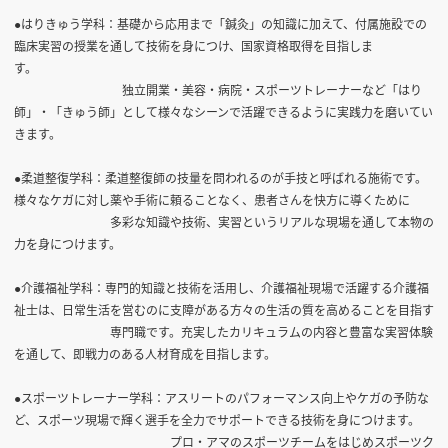
●はりきゅう学科：基礎から応用まで「鍼灸」の知識に加えて、付属施設での
臨床実習の授業を通して技術を身につけ、国家資格取得を目指しま
す。
独立開業・美容・病院・スポーツトレーナーなど「はり
師」・「きゅう師」として様々なシーンで活躍できるように実践力を磨いてい
きます。
●柔道整復学科：柔道整復師の技量を問われるのが手技と呼ばれる施術です。
様々なケガに対し薬や手術に頼ることなく、患者さんを快方に導くために
多彩な知識や技術、実習というリアルな現場を通して本物の
力を身につけます。
●介護福祉学科：専門的知識と技術を活用し、介護福祉現場で活躍する介護福
祉士は、日常生活を営むのに支障がある方々の生活の質を高めることを目指す
専門職です。充実したカリキュラムの内容と豊富な実習体験
を通して、即戦力のある人材育成を目指します。
●スポーツトレーナー学科：アスリートのパフォーマンス向上やケガの予防な
ど、スポーツ現場で輝く選手を全力でサポートできる技術を身につけます。
プロ・アマのスポーツチームをはじめスポーツク