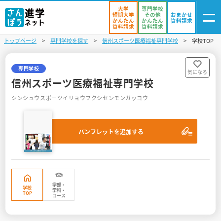
大学
専門学校
短期大学
その他
おまかせ
かんたん
かんたん
資料請求
資料請求
資料請求
トップページ
専門学校を探す
信州スポーツ医療福祉専門学校
学校TOP
ログイン
気になる
資料リスト
・登録
専門学校
気になる
信州スポーツ医療福祉専門学校
学校を探す
シンシュウスポーツイリョウフクシセンモンガッコウ
オープンキャンパスを探す
パンフレットを追加する
進学イベント
入試・受験入門
お役立ち情報
学部・
学校
学科・
TOP
コース