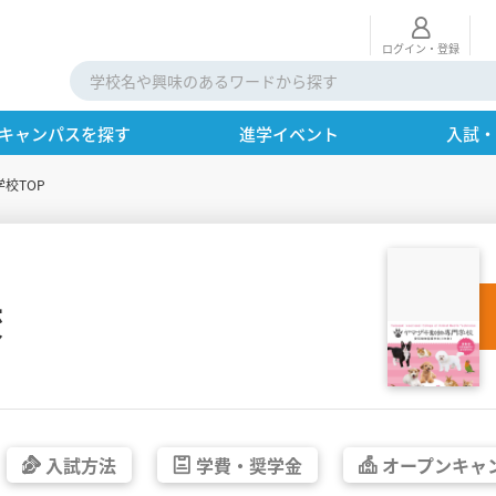
ログイン・登録
キャンパスを探す
進学イベント
入試
学校TOP
校
入試方法
学費・
奨学金
オープン
キャ