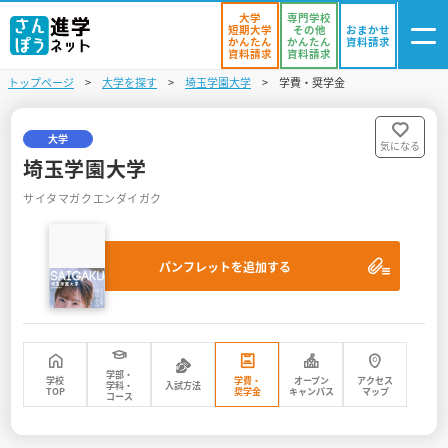
大学
専門学校
短期大学
その他
おまかせ
かんたん
かんたん
資料請求
資料請求
資料請求
トップページ
大学を探す
埼玉学園大学
学費・奨学金
ログイン
気になる
資料リスト
・登録
大学
気になる
埼玉学園大学
学校を探す
サイタマガクエンダイガク
オープンキャンパスを探す
パンフレットを追加する
進学イベント
入試・受験入門
お役立ち情報
学部・
学校
学費・
オープン
アクセス
学科・
入試方法
TOP
奨学金
キャンパス
マップ
コース