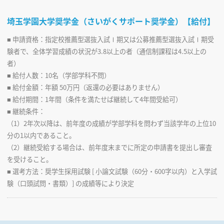
4年制
1,350,000円
120名
埼玉学園大学奨学金（さいがくサポート奨学金）【給付】
■ 申請資格：指定校推薦型選抜入試Ⅰ期又は公募推薦型選抜入試Ⅰ期受
験者で、全体学習成績の状況が3.8以上の者（通信制課程は4.5以上の
者）
■ 給付人数：10名（学部学科不問）
■ 給付金額：年額 50万円（返還の必要はありません）
■ 給付期間：1年間（条件を満たせば継続して4年間受給可）
■ 継続条件：
（1）2年次以降は、前年度の成績が学部学科を問わず当該学年の上位10
分の1以内であること。
（2）継続受給する場合は、前年度末までに所定の申請書を提出し審査
を受けること。
■ 選考方法：奨学生採用試験 [ 小論文試験（60分・600字以内）と入学試
験（口頭試問・書類）] の成績等により決定