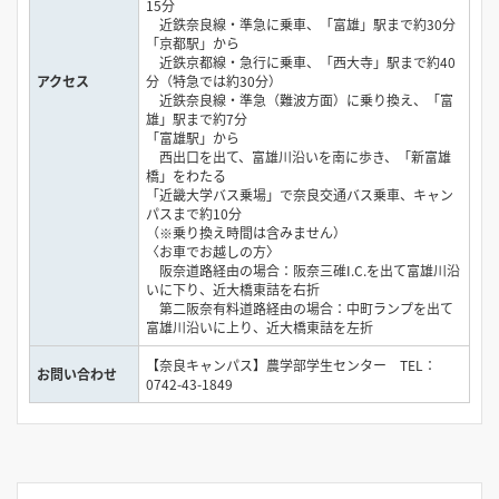
15分
近鉄奈良線・準急に乗車、「富雄」駅まで約30分
「京都駅」から
近鉄京都線・急行に乗車、「西大寺」駅まで約40
アクセス
分（特急では約30分）
近鉄奈良線・準急（難波方面）に乗り換え、「富
雄」駅まで約7分
「富雄駅」から
西出口を出て、富雄川沿いを南に歩き、「新富雄
橋」をわたる
「近畿大学バス乗場」で奈良交通バス乗車、キャン
パスまで約10分
（※乗り換え時間は含みません）
〈お車でお越しの方〉
阪奈道路経由の場合：阪奈三碓I.C.を出て富雄川沿
いに下り、近大橋東詰を右折
第二阪奈有料道路経由の場合：中町ランプを出て
富雄川沿いに上り、近大橋東詰を左折
【奈良キャンパス】農学部学生センター TEL：
お問い合わせ
0742-43-1849