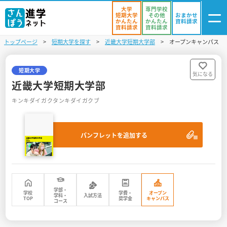
大学
専門学校
短期大学
その他
おまかせ
かんたん
かんたん
資料請求
資料請求
資料請求
トップページ
短期大学を探す
近畿大学短期大学部
オープンキャンパス
ログイン
気になる
資料リスト
・登録
短期大学
気になる
近畿大学短期大学部
学校を探す
キンキダイガクタンキダイガクブ
オープンキャンパスを探す
パンフレットを追加する
進学イベント
入試・受験入門
お役立ち情報
学部・
学校
学費・
オープン
学科・
入試方法
TOP
奨学金
キャンパス
コース