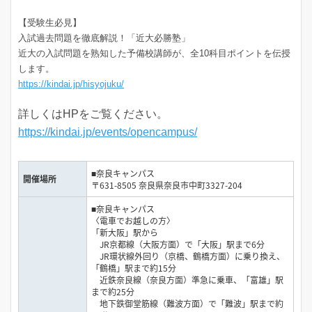
【受験生必見】
入試過去問題を徹底解説！「近大必勝塾」
近大の入試問題を熟知した予備校講師が、全10科目ポイントを伝授
します。
https://kindai.jp/hisyojuku/
詳しくはHPをご覧ください。
https://kindai.jp/events/opencampus/
■奈良キャンパス
開催場所
〒631-8505 奈良県奈良市中町3327-204
■奈良キャンパス
〈電車でお越しの方〉
「新大阪」駅から
JR京都線（大阪方面）で「大阪」駅まで6分
JR環状線外回り（京橋、鶴橋方面）に乗り換え、
「鶴橋」駅まで約15分
近鉄奈良線（奈良方面）準急に乗車、「富雄」駅
まで約25分
地下鉄御堂筋線（難波方面）で「難波」駅まで約