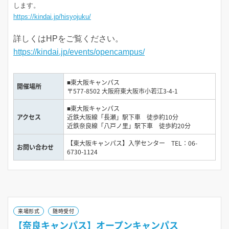
します。
https://kindai.jp/hisyojuku/
詳しくはHPをご覧ください。
https://kindai.jp/events/opencampus/
■東大阪キャンパス
開催場所
〒577-8502 大阪府東大阪市小若江3-4-1
■東大阪キャンパス
アクセス
近鉄大阪線「長瀬」駅下車 徒歩約10分
近鉄奈良線「八戸ノ里」駅下車 徒歩約20分
【東大阪キャンパス】入学センター TEL：06-
お問い合わせ
6730-1124
来場形式
随時受付
【奈良キャンパス】オープンキャンパス