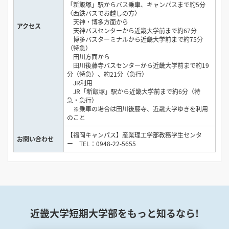
「新飯塚」駅からバス乗車、キャンパスまで約5分
〈西鉄バスでお越しの方〉
天神・博多方面から
アクセス
天神バスセンターから近畿大学前まで約67分
博多バスターミナルから近畿大学前まで約75分
（特急）
田川方面から
田川後藤寺バスセンターから近畿大学前まで約19
分（特急）、約21分（急行）
JR利用
JR「新飯塚」駅から近畿大学前まで約6分（特
急・急行）
※乗車の場合は田川後藤寺、近畿大学ゆきを利用
のこと
【福岡キャンパス】産業理工学部教務学生センタ
お問い合わせ
ー TEL：0948-22-5655
近畿大学短期大学部をもっと知るなら!