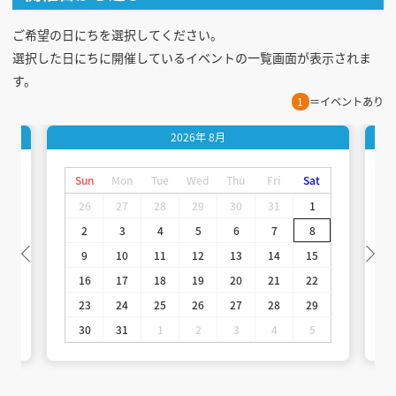
ご希望の日にちを選択してください。
選択した日にちに開催しているイベントの一覧画面が表示されま
す。
1
＝イベントあり
2026年
8月
t
Sun
Mon
Tue
Wed
Thu
Fri
Sat
26
27
28
29
30
31
1
2
3
4
5
6
7
8
9
10
11
12
13
14
15
16
17
18
19
20
21
22
23
24
25
26
27
28
29
30
31
1
2
3
4
5