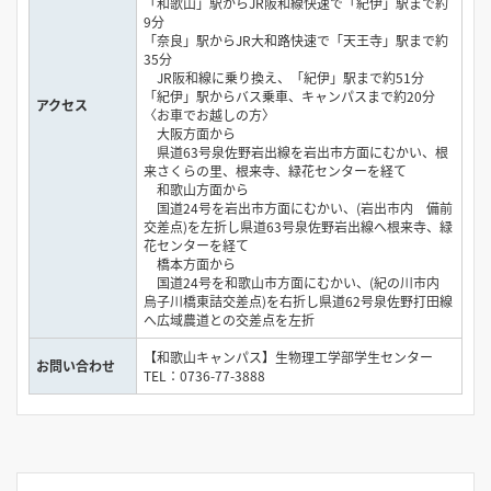
「和歌山」駅からJR阪和線快速で「紀伊」駅まで約
9分
「奈良」駅からJR大和路快速で「天王寺」駅まで約
35分
JR阪和線に乗り換え、「紀伊」駅まで約51分
「紀伊」駅からバス乗車、キャンパスまで約20分
アクセス
〈お車でお越しの方〉
大阪方面から
県道63号泉佐野岩出線を岩出市方面にむかい、根
来さくらの里、根来寺、緑花センターを経て
和歌山方面から
国道24号を岩出市方面にむかい、(岩出市内 備前
交差点)を左折し県道63号泉佐野岩出線へ根来寺、緑
花センターを経て
橋本方面から
国道24号を和歌山市方面にむかい、(紀の川市内
烏子川橋東詰交差点)を右折し県道62号泉佐野打田線
へ広域農道との交差点を左折
【和歌山キャンパス】生物理工学部学生センター
お問い合わせ
TEL：0736-77-3888