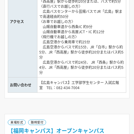
「西高屋」駅から徒歩約20分または、バスで約5分
〈直行バスでお越しの方〉
広島バスセンターから芸陽バスでJR「広島」駅ま
で高速経由約50分
アクセス
〈お車でお越しの方〉
山陽自動車道から西条IC 約9分
山陽自動車道から高屋JCT・IC 約12分
〈飛行機でお越しの方〉
広島空港から乗用車で約25分
広島空港からバスで約15分、JR「白市」駅から約
5分、JR「西高屋」駅から徒歩約20分またはバス約5
分
広島空港からバスで約24分、 JR「西条」駅から約
4分、JR「西高屋」駅から徒歩約20分またはバス約5
分
【広島キャンパス】工学部学生センター 入試広報
お問い合わせ
室 TEL：082-434-7004
来場形式
随時受付
【福岡キャンパス】オープンキャンパス