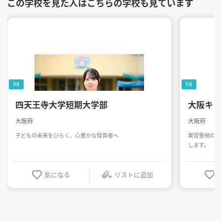
この学校を見た人はこちらの学校も見ています
PR
PR
四天王寺大学短期大学部
大阪キ
大阪府
大阪府
子どもの未来をひらく、心豊かな保育者へ
実習重視のカ
します。
気になる
リストに追加