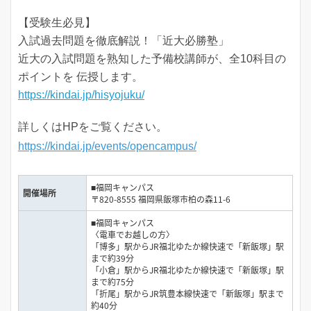
【受験生必見】
入試過去問題を徹底解説！「近大必勝塾」
近大の入試問題を熟知した予備校講師が、全10科目の
ポイントを 伝授します。
https://kindai.jp/hisyojuku/
詳しくはHPをご覧ください。
https://kindai.jp/events/opencampus/
■福岡キャンパス
開催場所
〒820-8555 福岡県飯塚市柏の森11-6
■福岡キャンパス
〈電車でお越しの方〉
「博多」駅からJR福北ゆたか線快速で「新飯塚」駅
まで約39分
「小倉」駅からJR福北ゆたか線快速で「新飯塚」駅
まで約75分
「折尾」駅からJR筑豊本線快速で「新飯塚」駅まで
約40分