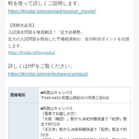
料を使って詳しくご説明します。
https://kindai.jp/exam/admission_movie/
【受験生必見】
入試過去問題を徹底解説！「近大必勝塾」
近大の入試問題を熟知した予備校講師が、全10科目ポイントを伝授
します。
https://kindai.jp/hisyojuku/
詳しくはHPをご覧ください。
https://kindai.jp/events/opencampus/
■和歌山キャンパス
開催場所
〒649-6493 和歌山県紀の川市西三谷930
■和歌山キャンパス
〈電車でお越しの方〉
「大阪（梅田）」駅からJR紀州路快速で「紀伊」駅
まで約72分
「天王寺」駅からJR阪和線快速で「紀伊」駅まで約
51分