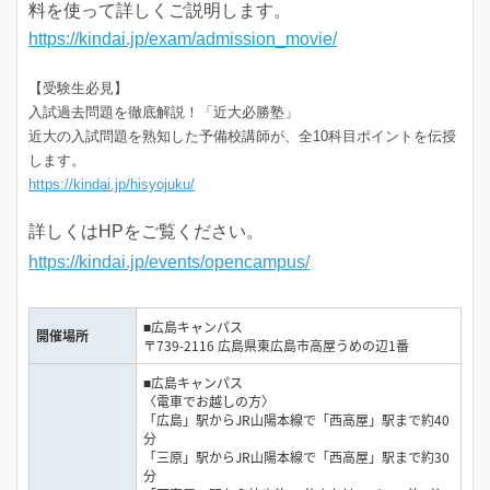
料を使って詳しくご説明します。
https://kindai.jp/exam/admission_movie/
【受験生必見】
入試過去問題を徹底解説！「近大必勝塾」
近大の入試問題を熟知した予備校講師が、全10科目ポイントを伝授
します。
https://kindai.jp/hisyojuku/
詳しくはHPをご覧ください。
https://kindai.jp/events/opencampus/
■広島キャンパス
開催場所
〒739-2116 広島県東広島市高屋うめの辺1番
■広島キャンパス
〈電車でお越しの方〉
「広島」駅からJR山陽本線で「西高屋」駅まで約40
分
「三原」駅からJR山陽本線で「西高屋」駅まで約30
分