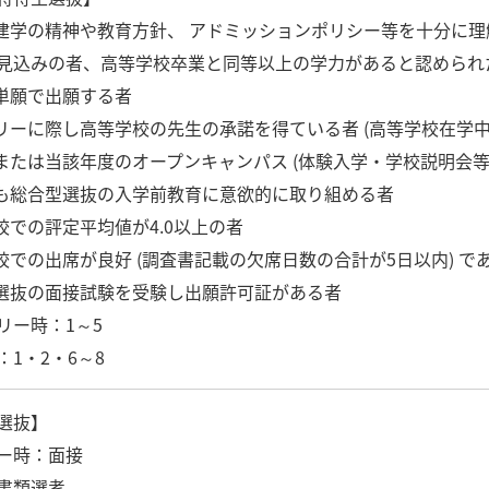
の建学の精神や教育方針、 アドミッションポリシー等を十分に理解
見込みの者、高等学校卒業と同等以上の学力があると認められ
を単願で出願する者
トリーに際し高等学校の先生の承諾を得ている者 (高等学校在学中
度または当該年度のオープンキャンパス (体験入学・学校説明会等
後も総合型選抜の入学前教育に意欲的に取り組める者
学校での評定平均値が4.0以上の者
学校での出席が良好 (調査書記載の欠席日数の合計が5日以内) で
型選抜の面接試験を受験し出願許可証がある者
リー時：1～5
1・2・6～8
選抜】
ー時：面接
書類選考