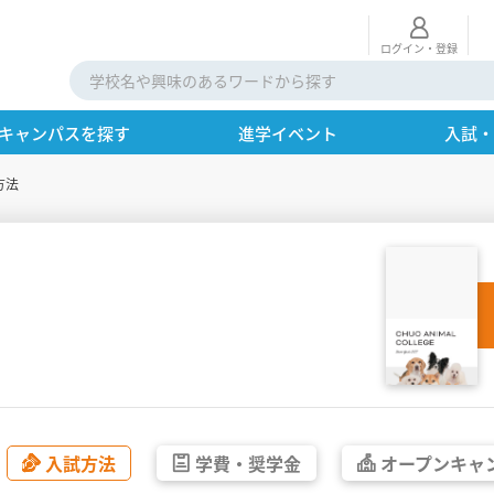
ログイン・登録
キャンパスを探す
進学イベント
入試
方法
入試方法
学費・
奨学金
オープン
キャ