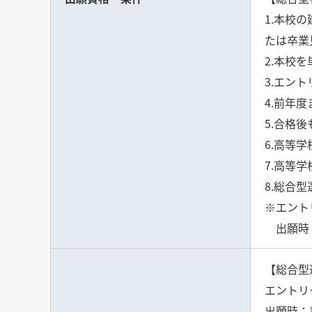
1.本校
たは卒業
2.本校
3.エン
4.前年
5.合格
6.高等
7.高等
8.総合
※エント
出願時：
【総合型
エントリ
出願時：