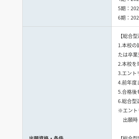
5期：20
6期：20
【総合型
1.本校
たは卒業
2.本校
3.エン
4.前年
5.合格
6.総合
※エント
出願時：
出願資格・条件
【総合型