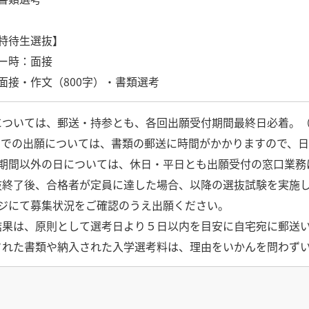
特待生選抜】
ー時：面接
面接・作文（800字）・書類選考
出願については、郵送・持参とも、各回出願受付期間最終日必着。
b での出願については、書類の郵送に時間がかかりますので、
期間以外の日については、休日・平日とも出願受付の窓口業務
各選抜終了後、合格者が定員に達した場合、以降の選抜試験を実
ジにて募集状況をご確認のうえ出願ください。
選抜結果は、原則として選考日より５日以内を目安に自宅宛に郵送
提出された書類や納入された入学選考料は、理由をいかんを問わず