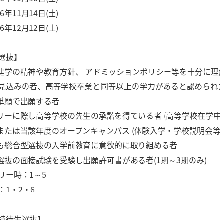
26年11月14日(土)
26年12月12日(土)
選抜】
の建学の精神や教育方針、 アドミッションポリシー等を十分に理解
見込みの者、高等学校卒業と同等以上の学力があると認められ
を単願で出願する者
トリーに際し高等学校の先生の承諾を得ている者 (高等学校在学中
度または当該年度のオープンキャンパス (体験入学・学校説明会等
後も総合型選抜の入学前教育に意欲的に取り組める者
型選抜の面接試験を受験し出願許可書がある者(1期～3期のみ)
リー時：1～5
1・2・6
特待生選抜】