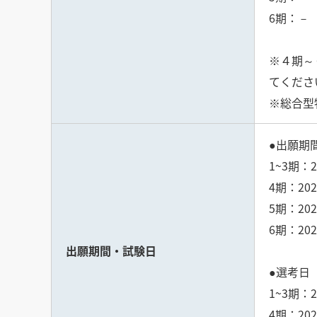
6期：－
※４期～
てくださ
※総合型
1~3期
4期：202
5期：20
6期：202
出願期間・試験日
●選考日
1~3期：
4期：202