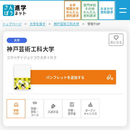
大学
専門学校
短期大学
その他
おまかせ
かんたん
かんたん
資料請求
資料請求
資料請求
トップページ
大学を探す
神戸芸術工科大学
学校TOP
ログイン
気になる
資料リスト
・登録
大学
気になる
神戸芸術工科大学
学校を探す
コウベゲイジュツコウカダイガク
オープンキャンパスを探す
パンフレットを追加する
進学イベント
入試・受験入門
お役立ち情報
学部・
学校
学費・
オープン
学科・
入試方法
TOP
奨学金
キャンパス
コース