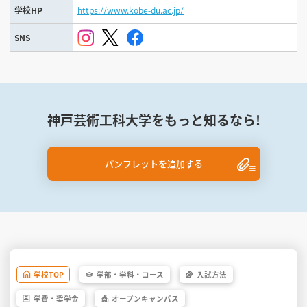
学校HP
https://www.kobe-du.ac.jp/
SNS
神戸芸術工科大学をもっと知るなら!
パンフレットを追加する
学校
TOP
学部・
学科・
コース
入試方法
学費・
奨学金
オープン
キャンパス