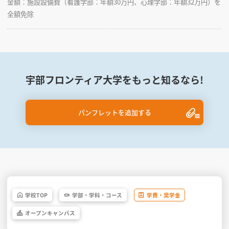
金額：施設設備費（看護学部：年額30万円、心理学部：年額32万円）を
全額免除
宇部フロンティア大学をもっと知るなら!
パンフレットを追加する
学校
TOP
学部・
学科・
コース
学費・
奨学金
オープン
キャンパス