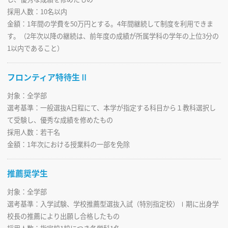
採用人数：10名以内
金額：1年間の学費を50万円とする。4年間継続して制度を利用できま
す。（2年次以降の継続は、前年度の成績が所属学科の学年の上位3分の
1以内であること）
フロンティア特待生Ⅱ
対象：全学部
選考基準：一般選抜A日程にて、本学が指定する科目から１教科選択し
て受験し、優秀な成績を修めたもの
採用人数：若干名
金額：1年次における授業料の一部を免除
推薦奨学生
対象：全学部
選考基準：入学試験、学校推薦型選抜入試（特別指定校）Ⅰ期に出身学
校長の推薦により出願し合格したもの