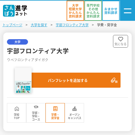
大学
専門学校
短期大学
その他
おまかせ
かんたん
かんたん
資料請求
資料請求
資料請求
トップページ
大学を探す
宇部フロンティア大学
学費・奨学金
ログイン
気になる
資料リスト
・登録
大学
気になる
宇部フロンティア大学
学校を探す
ウベフロンティアダイガク
オープンキャンパスを探す
パンフレットを追加する
進学イベント
入試・受験入門
お役立ち情報
学部・
学校
学費・
オープン
学科・
TOP
奨学金
キャンパス
コース