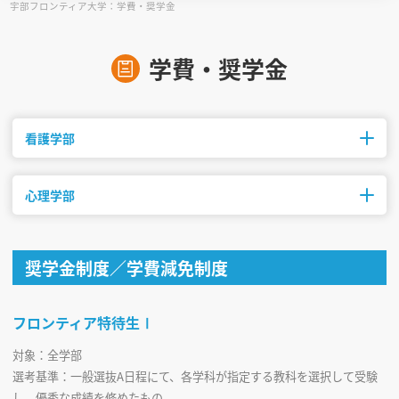
宇部フロンティア大学：学費・奨学金
見学会WEB手引書
学費・奨学金
校内オンラインガイダンス
アンケートフォーム（学校用）
看護学部
心理学部
修業年限
初年度納入金
募集人数
4年制
1,726,370円
50名
修業年限
初年度納入金
募集人数
奨学金制度／学費減免制度
4年制
1,286,370円
40名
フロンティア特待生Ⅰ
対象：全学部
選考基準：一般選抜A日程にて、各学科が指定する教科を選択して受験
し、優秀な成績を修めたもの